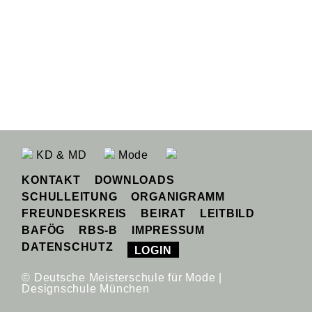
KD & MD
Mode
KONTAKT
DOWNLOADS
SCHULLEITUNG
ORGANIGRAMM
FREUNDESKREIS
BEIRAT
LEITBILD
BAFÖG
RBS-B
IMPRESSUM
DATENSCHUTZ
LOGIN
© Deutsche Meisterschule für Mode |
Designschule München