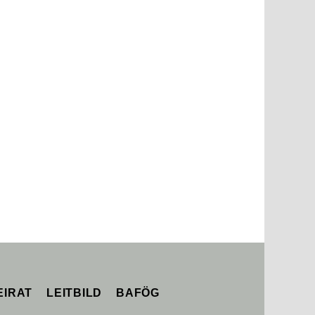
m Einverständnis aus.
OK
Erfahre mehr
EIRAT
LEITBILD
BAFÖG