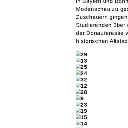
in Bayern und Böhm
Modenschau zu gest
Zuschauern gingen
Studierenden über 
der Donauterasse 
historischen Altsta