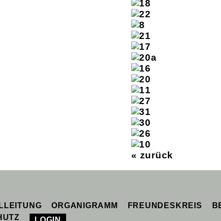
« zurück
 die Website weiter nutzt, gehen wir von deine
LLEITUNG
ORGANIGRAMM
FREUNDESKREIS
B
HUTZ
LOGIN