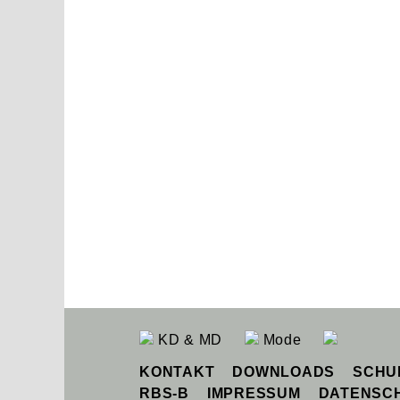
KD & MD
Mode
Diese Website benutzt Cookies. Wenn du
KONTAKT
DOWNLOADS
SCHU
RBS-B
IMPRESSUM
DATENSC