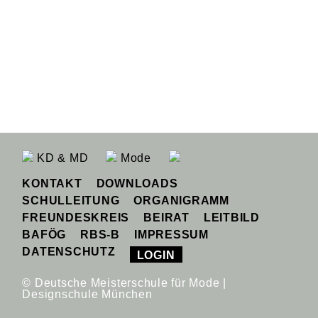
KD & MD
Mode
KONTAKT
DOWNLOADS
SCHULLEITUNG
ORGANIGRAMM
FREUNDESKREIS
BEIRAT
LEITBILD
BAFÖG
RBS-B
IMPRESSUM
DATENSCHUTZ
LOGIN
© Deutsche Meisterschule für Mode |
Designschule München