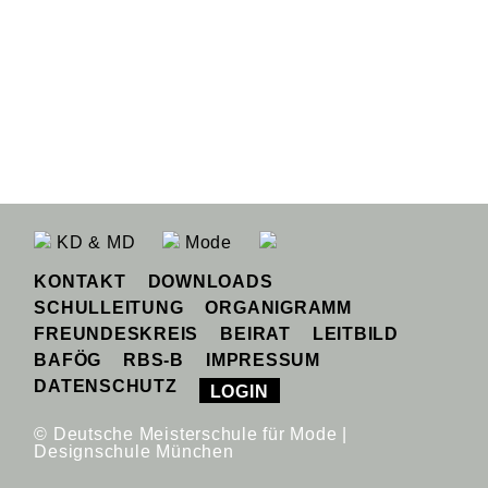
KD & MD
Mode
KONTAKT
DOWNLOADS
SCHULLEITUNG
ORGANIGRAMM
FREUNDESKREIS
BEIRAT
LEITBILD
BAFÖG
RBS-B
IMPRESSUM
DATENSCHUTZ
LOGIN
© Deutsche Meisterschule für Mode |
Designschule München