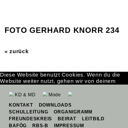
FOTO GERHARD KNORR 234
« zurück
Diese Website benutzt Cookies. Wenn du die
Website weiter nutzt, gehen wir von deinem
Einverständnis aus.
OK
Erfahre mehr
KD & MD
Mode
KONTAKT
DOWNLOADS
SCHULLEITUNG
ORGANIGRAMM
FREUNDESKREIS
BEIRAT
LEITBILD
BAFÖG
RBS-B
IMPRESSUM