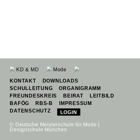
KD & MD
Mode
KONTAKT
DOWNLOADS
SCHULLEITUNG
ORGANIGRAMM
FREUNDESKREIS
BEIRAT
LEITBILD
BAFÖG
RBS-B
IMPRESSUM
DATENSCHUTZ
LOGIN
© Deutsche Meisterschule für Mode |
Designschule München