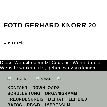
FOTO GERHARD KNORR 20
« zurück
Diese Website benutzt Cookies. Wenn du die
Website weiter nutzt, gehen wir von deinem
Einverständnis aus.
OK
Erfahre mehr
KD & MD
Mode
KONTAKT
DOWNLOADS
SCHULLEITUNG
ORGANIGRAMM
FREUNDESKREIS
BEIRAT
LEITBILD
BAFÖG
RBS-B
IMPRESSUM