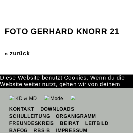
FOTO GERHARD KNORR 21
« zurück
Diese Website benutzt Cookies. Wenn du die
Website weiter nutzt, gehen wir von deinem
Einverständnis aus.
OK
Erfahre mehr
KD & MD
Mode
KONTAKT
DOWNLOADS
SCHULLEITUNG
ORGANIGRAMM
FREUNDESKREIS
BEIRAT
LEITBILD
BAFÖG
RBS-B
IMPRESSUM