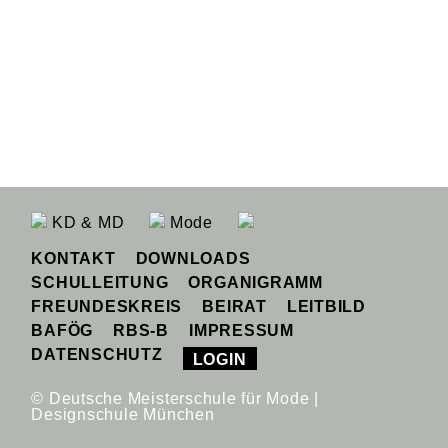
KD & MD
Mode
KONTAKT
DOWNLOADS
SCHULLEITUNG
ORGANIGRAMM
FREUNDESKREIS
BEIRAT
LEITBILD
BAFÖG
RBS-B
IMPRESSUM
DATENSCHUTZ
LOGIN
© Deutsche Meisterschule für Mode |
Designschule München