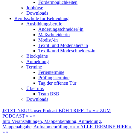
Fördermöglichkeiten
Jobbörse
Downloads
Berufsschule für Bekleidung
Ausbildungsberufe
Änderungsschneider/-in
Maßschneider/in
Modist/-in
Textil- und Modenäher/-in
Textil- und Modeschneider/-in
Blockpläne
Anmeldung
Termine
Ferientermine
Prüfungstermine
Tag der offenen Tür
Über uns
Team BSB
Downloads
JETZT NEU! Unser Podcast BÖH TRIFFT! » » » ZUM
PODCAST » » »
Info-Veranstaltungen, Mappenberatung, Anmeldung,
Mappenabgabe, Aufnahmeprüfung » » » ALLE TERMINE HIER »
» »