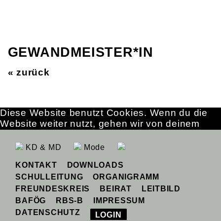
GEWANDMEISTER*IN
« zurück
Diese Website benutzt Cookies. Wenn du die
Website weiter nutzt, gehen wir von deinem
Einverständnis aus.
OK
Erfahre mehr
KD & MD
Mode
KONTAKT
DOWNLOADS
SCHULLEITUNG
ORGANIGRAMM
FREUNDESKREIS
BEIRAT
LEITBILD
BAFÖG
RBS-B
IMPRESSUM
DATENSCHUTZ
LOGIN