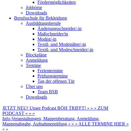
Fördermöglichkeiten
Jobbörse
Downloads
Berufsschule für Bekleidung
Ausbildungsberufe
Änderungsschneider/-in
Maßschneider/in
Modist/-in
Textil- und Modenäher/-in
Textil- und Modeschneider/-in
Blockpläne
Anmeldung
Termine
Ferientermine
Prüfungstermine
Tag der offenen Tür
Über uns
Team BSB
Downloads
JETZT NEU! Unser Podcast BÖH TRIFFT! » » » ZUM
PODCAST » » »
Info-Veranstaltungen, Mappenberatung, Anmeldung,
Mappenabgabe, Aufnahmeprüfung » » » ALLE TERMINE HIER »
» »