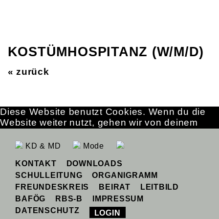
KOSTÜMHOSPITANZ (W/M/D)
« zurück
Diese Website benutzt Cookies. Wenn du die
Website weiter nutzt, gehen wir von deinem
Einverständnis aus.
OK
Erfahre mehr
KD & MD
Mode
KONTAKT
DOWNLOADS
SCHULLEITUNG
ORGANIGRAMM
FREUNDESKREIS
BEIRAT
LEITBILD
BAFÖG
RBS-B
IMPRESSUM
DATENSCHUTZ
LOGIN