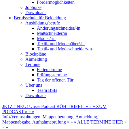
Fördermöglichkeiten
Jobbörse
Downloads
Berufsschule für Bekleidung
Ausbildungsberufe
Änderungsschneider/-in
Maßschneider/in
Modist/-in
Textil- und Modenäher/-in
Textil- und Modeschneider/-in
Blockpläne
Anmeldung
Termine
Ferientermine
Prüfungstermine
Tag der offenen Tür
Über uns
Team BSB
Downloads
JETZT NEU! Unser Podcast BÖH TRIFFT! » » » ZUM
PODCAST » » »
Info-Veranstaltungen, Mappenberatung, Anmeldung,
Mappenabgabe, Aufnahmeprüfung » » » ALLE TERMINE HIER »
» »