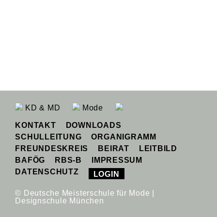
KD & MD
Mode
KONTAKT
DOWNLOADS
SCHULLEITUNG
ORGANIGRAMM
FREUNDESKREIS
BEIRAT
LEITBILD
BAFÖG
RBS-B
IMPRESSUM
DATENSCHUTZ
LOGIN
© Deutsche Meisterschule für Mode |
Designschule München