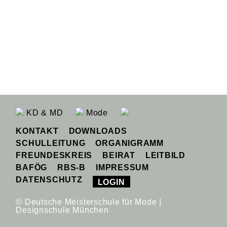
KD & MD
Mode
KONTAKT
DOWNLOADS
SCHULLEITUNG
ORGANIGRAMM
FREUNDESKREIS
BEIRAT
LEITBILD
BAFÖG
RBS-B
IMPRESSUM
DATENSCHUTZ
LOGIN
© Deutsche Meisterschule für Mode |
Designschule München