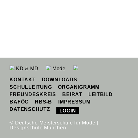
KD & MD
Mode
KONTAKT
DOWNLOADS
SCHULLEITUNG
ORGANIGRAMM
FREUNDESKREIS
BEIRAT
LEITBILD
BAFÖG
RBS-B
IMPRESSUM
DATENSCHUTZ
LOGIN
© Deutsche Meisterschule für Mode |
Designschule München