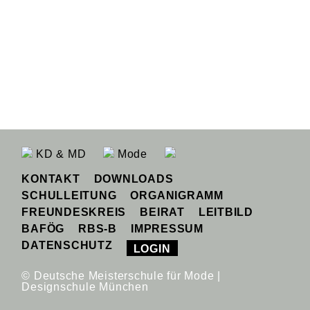
KD & MD
Mode
KONTAKT
DOWNLOADS
SCHULLEITUNG
ORGANIGRAMM
FREUNDESKREIS
BEIRAT
LEITBILD
BAFÖG
RBS-B
IMPRESSUM
DATENSCHUTZ
LOGIN
© Deutsche Meisterschule für Mode |
Designschule München