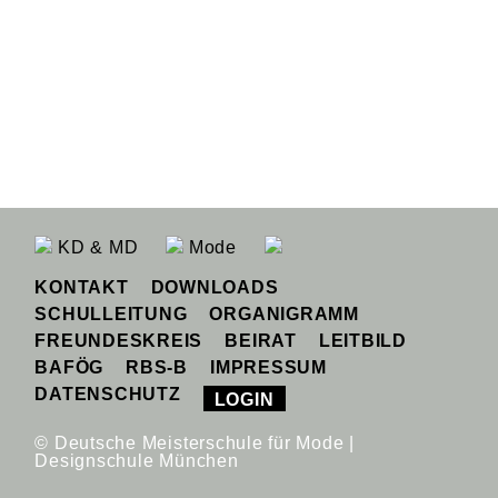
KD & MD
Mode
KONTAKT
DOWNLOADS
SCHULLEITUNG
ORGANIGRAMM
FREUNDESKREIS
BEIRAT
LEITBILD
BAFÖG
RBS-B
IMPRESSUM
DATENSCHUTZ
LOGIN
© Deutsche Meisterschule für Mode |
Designschule München