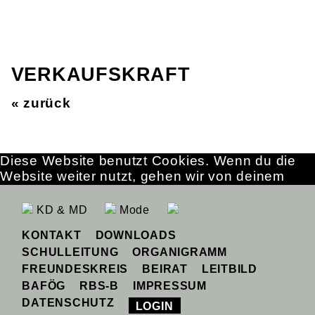
VERKAUFSKRAFT
« zurück
Diese Website benutzt Cookies. Wenn du die
Website weiter nutzt, gehen wir von deinem
Einverständnis aus.
OK
Erfahre mehr
KD & MD
Mode
KONTAKT
DOWNLOADS
SCHULLEITUNG
ORGANIGRAMM
FREUNDESKREIS
BEIRAT
LEITBILD
BAFÖG
RBS-B
IMPRESSUM
DATENSCHUTZ
LOGIN