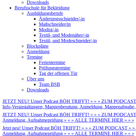
Downloads
Berufsschule für Bekleidung
Ausbildungsberufe
Änderungsschneider/-in
Maßschneider/in
Modist/-in
Textil- und Modenäher/-in
Textil- und Modeschneider/-in
Blockpläne
Anmeldung
Termine
Ferientermine
Prüfungstermine
Tag der offenen Tür
Über uns
Team BSB
Downloads
JETZT NEU! Unser Podcast BÖH TRIFFT! » » » ZUM PODCAST 
Info-Veranstaltungen, Mappenberatung, Anmeldung, Mappenabga
JETZT NEU! Unser Podcast BÖH TRIFFT! » » » ZUM PODCAST 
Anmeldung, Aufnahmeprüfung » » » ALLE TERMINE HIER » » »
Jetzt neu! Unser Podcast BÖH TRIFFT! » » » ZUM PODCAST » »
Anmeldung, Aufnahmeprüfung » » » ALLE TERMINE HIER » » »