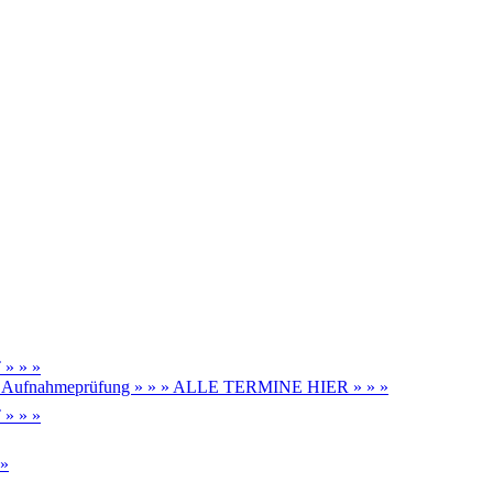
» » »
be, Aufnahmeprüfung » » » ALLE TERMINE HIER » » »
» » »
 »