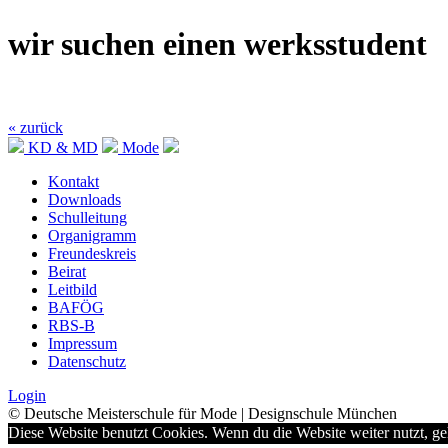
wir suchen einen werksstudent
« zurück
KD & MD
Mode
Kontakt
Downloads
Schulleitung
Organigramm
Freundeskreis
Beirat
Leitbild
BAFÖG
RBS-B
Impressum
Datenschutz
Login
© Deutsche Meisterschule für Mode | Designschule München
Diese Website benutzt Cookies. Wenn du die Website weiter nutzt, g