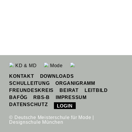
KD & MD
Mode
KONTAKT
DOWNLOADS
SCHULLEITUNG
ORGANIGRAMM
FREUNDESKREIS
BEIRAT
LEITBILD
BAFÖG
RBS-B
IMPRESSUM
DATENSCHUTZ
LOGIN
© Deutsche Meisterschule für Mode |
Designschule München