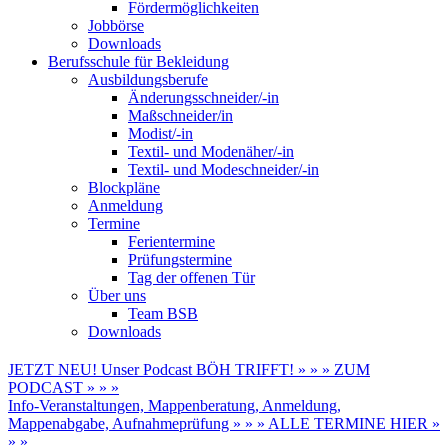
Fördermöglichkeiten
Jobbörse
Downloads
Berufsschule für Bekleidung
Ausbildungsberufe
Änderungsschneider/-in
Maßschneider/in
Modist/-in
Textil- und Modenäher/-in
Textil- und Modeschneider/-in
Blockpläne
Anmeldung
Termine
Ferientermine
Prüfungstermine
Tag der offenen Tür
Über uns
Team BSB
Downloads
JETZT NEU! Unser Podcast BÖH TRIFFT! » » » ZUM
PODCAST » » »
Info-Veranstaltungen, Mappenberatung, Anmeldung,
Mappenabgabe, Aufnahmeprüfung » » » ALLE TERMINE HIER »
» »