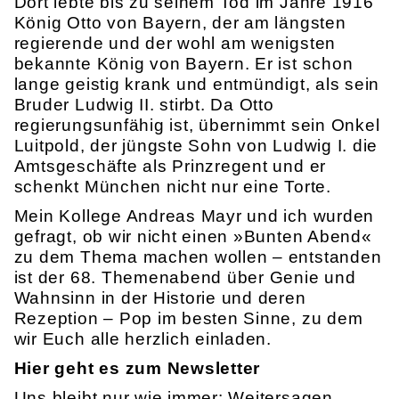
Dort lebte bis zu seinem Tod im Jahre 1916
König Otto von Bayern, der am längsten
regierende und der wohl am wenigsten
bekannte König von Bayern. Er ist schon
lange geistig krank und entmündigt, als sein
Bruder Ludwig II. stirbt. Da Otto
regierungsunfähig ist, übernimmt sein Onkel
Luitpold, der jüngste Sohn von Ludwig I. die
Amtsgeschäfte als Prinzregent und er
schenkt München nicht nur eine Torte.
Mein Kollege Andreas Mayr und ich wurden
gefragt, ob wir nicht einen »Bunten Abend«
zu dem Thema machen wollen – entstanden
ist der 68. Themenabend über Genie und
Wahnsinn in der Historie und deren
Rezeption – Pop im besten Sinne, zu dem
wir Euch alle herzlich einladen.
Hier geht es zum Newsletter
Uns bleibt nur wie immer: Weitersagen,