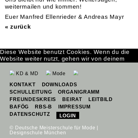
weitermailen und kommen!
Euer Manfred Ellenrieder & Andreas Mayr
« zurück
Diese Website benutzt Cookies. Wenn du die
Website weiter nutzt, gehen wir von deinem
Einverständnis aus.
OK
Erfahre mehr
KD & MD
Mode
KONTAKT
DOWNLOADS
SCHULLEITUNG
ORGANIGRAMM
FREUNDESKREIS
BEIRAT
LEITBILD
BAFÖG
RBS-B
IMPRESSUM
DATENSCHUTZ
LOGIN
© Deutsche Meisterschule für Mode |
Designschule München