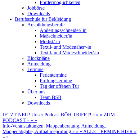
Fördermöglichkeiten
Jobbörse
Downloads
Berufsschule für Bekleidung
Ausbildungsberufe
Änderungsschneider/-in
Maßschneider/in
Modist/-in
Textil- und Modenäher/-in
Textil- und Modeschneider/-in
Blockpläne
Anmeldung
Termine
Ferientermine
Prüfungstermine
Tag der offenen Tür
Über uns
Team BSB
Downloads
JETZT NEU! Unser Podcast BÖH TRIFFT! » » » ZUM
PODCAST » » »
Info-Veranstaltungen, Mappenberatung, Anmeldung,
Mappenabgabe, Aufnahmeprüfung » » » ALLE TERMINE HIER »
» »