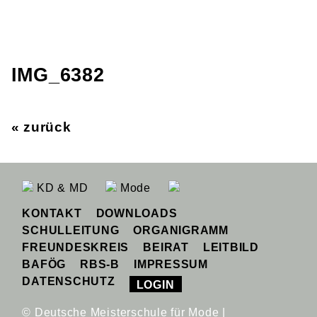
IMG_6382
« zurück
KD & MD
Mode
KONTAKT
DOWNLOADS
SCHULLEITUNG
ORGANIGRAMM
FREUNDESKREIS
BEIRAT
LEITBILD
BAFÖG
RBS-B
IMPRESSUM
DATENSCHUTZ
LOGIN
© Deutsche Meisterschule für Mode |