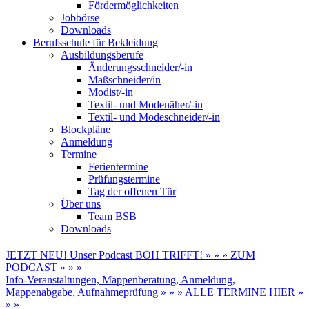
Fördermöglichkeiten
Jobbörse
Downloads
Berufsschule für Bekleidung
Ausbildungsberufe
Änderungsschneider/-in
Maßschneider/in
Modist/-in
Textil- und Modenäher/-in
Textil- und Modeschneider/-in
Blockpläne
Anmeldung
Termine
Ferientermine
Prüfungstermine
Tag der offenen Tür
Über uns
Team BSB
Downloads
JETZT NEU! Unser Podcast BÖH TRIFFT! » » » ZUM
PODCAST » » »
Info-Veranstaltungen, Mappenberatung, Anmeldung,
Mappenabgabe, Aufnahmeprüfung » » » ALLE TERMINE HIER »
» »