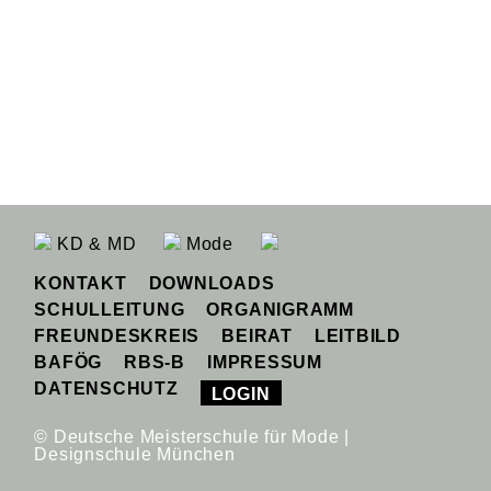
KD & MD
Mode
KONTAKT
DOWNLOADS
SCHULLEITUNG
ORGANIGRAMM
FREUNDESKREIS
BEIRAT
LEITBILD
BAFÖG
RBS-B
IMPRESSUM
DATENSCHUTZ
LOGIN
© Deutsche Meisterschule für Mode |
Designschule München