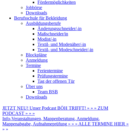
Fördermöglichkeiten
Jobbörse
Downloads
Berufsschule für Bekleidung
Ausbildungsberufe
Änderungsschneider/-in
Maßschneider/in
Modist/-in
Textil- und Modenäher/-in
Textil- und Modeschneider/-in
Blockpläne
Anmeldung
Termine
Ferientermine
Prüfungstermine
Tag der offenen Tür
Über uns
Team BSB
Downloads
JETZT NEU! Unser Podcast BÖH TRIFFT! » » » ZUM
PODCAST » » »
Info-Veranstaltungen, Mappenberatung, Anmeldung,
Mappenabgabe, Aufnahmeprüfung » » » ALLE TERMINE HIER »
» »